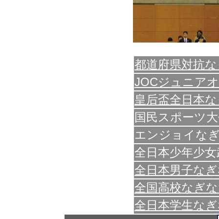
都道府県対抗な
JOCジュニア
皇后盃全日本な
国民スポーツ大
エンジョイなぎ
全日本少年少女
全日本男子なぎ
全国高校なぎな
全日本学生なぎ