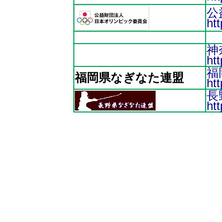
公
htt
神
ht
福
福岡県なぎなた連盟
htt
長
ht