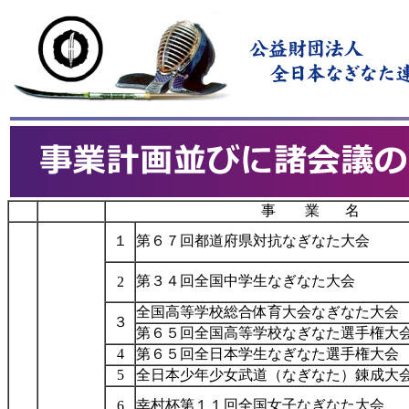
事 業 名
１
第６７回都道府県対抗なぎなた大会
第３４回全国中学生なぎなた大会
2
全国高等学校総合体育大会なぎなた大
３
第６５回全国高等学校なぎなた選手権大
4
第６５回全日本学生なぎなた選手権大会
5
全日本少年少女武道（なぎなた）錬成大
幸村杯第１１回全国女子なぎなた大会
6