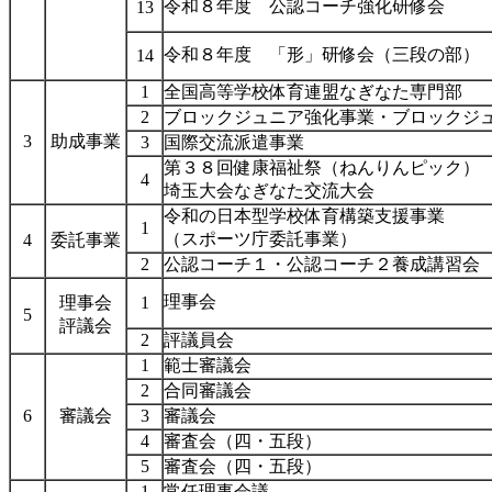
令和８年度 公認コーチ強化研修会
13
令和８年度 「形」研修会（三段の部）
14
1
全国高等学校体育連盟なぎなた専門部
2
ブロックジュニア強化事業・ブロックジ
3
助成事業
3
国際交流派遣事業
第３８回健康福祉祭（ねんりんピック）
4
埼玉大会なぎなた交流大会
令和の日本型学校体育構築支援事業
1
（スポーツ庁委託事業）
4
委託事業
2
公認コーチ１・公認コーチ２養成講習会
理事会
理事会
1
5
評議会
2
評議員会
1
範士審議会
2
合同審議会
6
審議会
3
審議会
4
審査会（四・五段）
5
審査会（四・五段）
1
常任理事会議