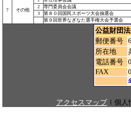
2
専門委員会会議
その他
7
3
第８０回国民スポーツ大会抽選会
第９回世界なぎなた選手権大会予選会
公益財団法
郵便番号
所在地
電話番号
FAX
アクセスマップ
ｌ個人